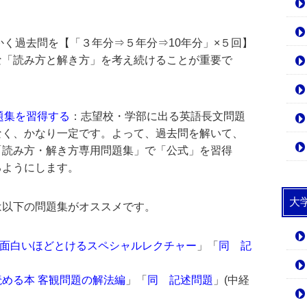
かく過去問を【「３年分⇒５年分⇒10年分」×５回】
な「読み方と解き方」を考え続けることが重要で
題集を習得する
：志望校・学部に出る英語長文問題
なく、かなり一定です。よって、過去問を解いて、
「読み方・解き方専用問題集」で「公式」を習得
るようにします。
大
は以下の問題集がオススメです。
]が面白いほどとけるスペシャルレクチャー
」「
同 記
める本 客観問題の解法編
」「
同 記述問題
」(中経