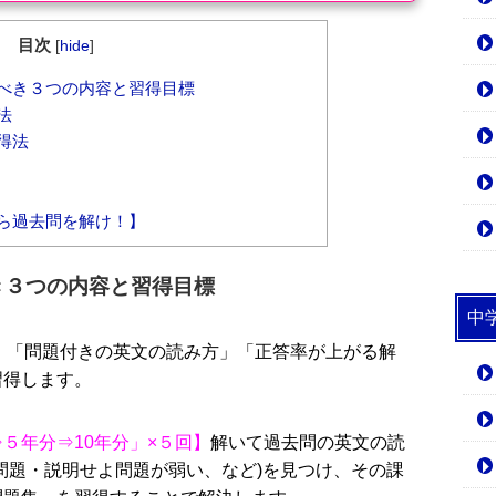
目次
[
hide
]
べき３つの内容と習得目標
法
得法
ら過去問を解け！】
き３つの内容と習得目標
中
：「問題付きの英文の読み方」「正答率が上がる解
習得します。
５年分⇒10年分」×５回】
解いて過去問の英文の読
問題・説明せよ問題が弱い、など)を見つけ、その課