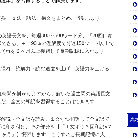
問題集」を習得することで解決します。
熟語・文法・語法・構文をまとめ、暗記します。
英語長文を、毎週300～500ワード分、「20回口頭
できる」＋「90％の理解度で分速150ワード以上で
にそれを２ヶ月以上復習して長期記憶に入れます。
慣れ、読解力・読む速度を上げ、英語力を上げる
は時間が掛かりますから、解いた過去問の英語長文
ただ、全文の和訳を習得することはできます。
解説・全文訳を読み、１文ずつ和訳して全文訳で
高
所に印を付け、その部分を【「１文ずつ３回和訳×７
２ヶ月」】復習します。こうすれば長期記憶に入