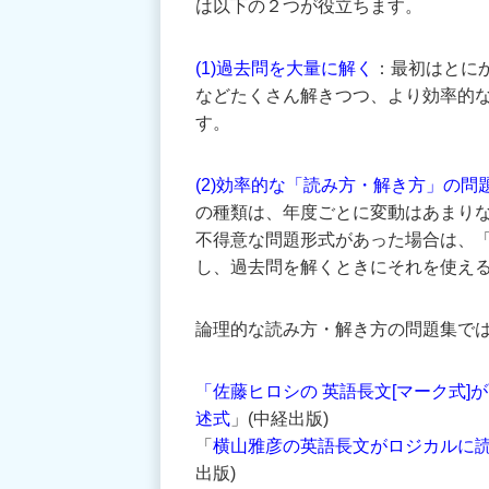
は以下の２つが役立ちます。
(1)過去問を大量に解く
：最初はとに
などたくさん解きつつ、より効率的
す。
(2)効率的な「読み方・解き方」の問
の種類は、年度ごとに変動はあまり
不得意な問題形式があった場合は、
し、過去問を解くときにそれを使え
論理的な読み方・解き方の問題集で
「佐藤ヒロシの 英語長文[マーク式
述式
」(中経出版)
「
横山雅彦の英語長文がロジカルに読
出版)