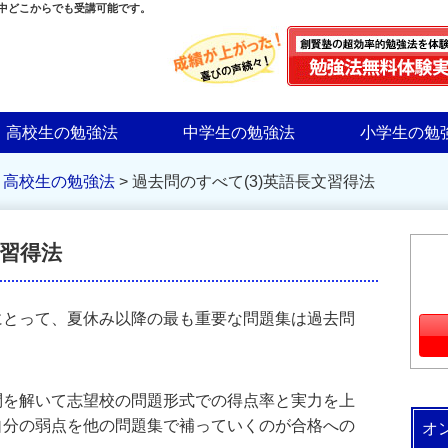
界中どこからでも受講可能です。
高校生の勉強法
中学生の勉強法
小学生の勉
>
高校生の勉強法
>
過去問のすべて(3)英語長文習得法
文習得法
にとって、夏休み以降の最も重要な問題集は過去問
問を解いて志望校の問題形式での得点率と実力を上
自分の弱点を他の問題集で補っていくのが合格への
オ