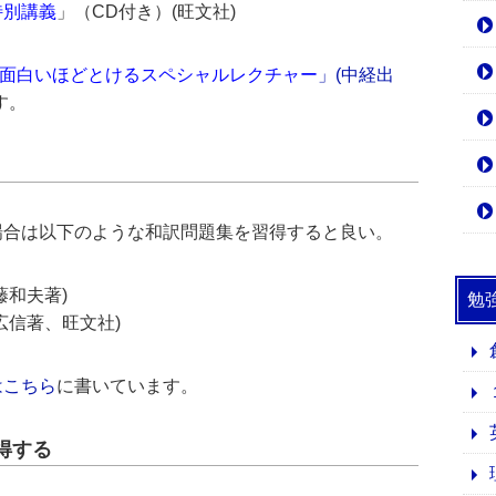
特別講義
」（CD付き）(旺文社)
]が面白いほどとけるスペシャルレクチャー
」(中経出
す。
場合は以下のような和訳問題集を習得すると良い。
藤和夫著)
勉
広信著、旺文社)
はこちら
に書いています。
得する