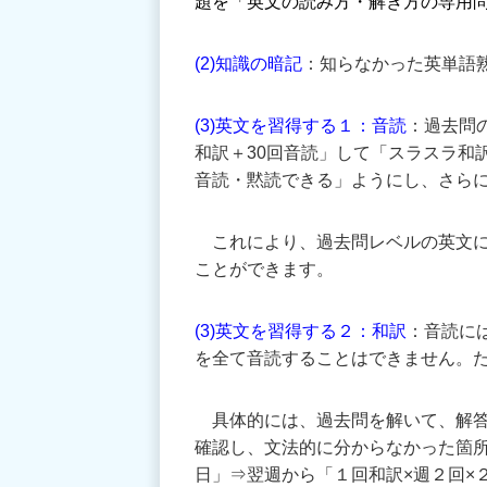
題を「英文の読み方・解き方の専用
(2)知識の暗記
：知らなかった英単語
(3)英文を習得する１：音読
：過去問の
和訳＋30回音読」して「スラスラ和訳
音読・黙読できる」ようにし、さら
これにより、過去問レベルの英文に
ことができます。
(3)英文を習得する２：和訳
：音読に
を全て音読することはできません。
具体的には、過去問を解いて、解答
確認し、文法的に分からなかった箇
日」⇒翌週から「１回和訳×週２回×