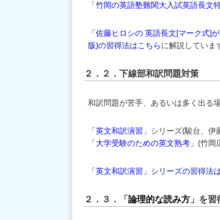
「
竹岡の英語塾難関大入試英語長文
「佐藤ヒロシの 英語長文[マーク式
版)の習得法はこちら
に解説していま
２．２．下線部和訳問題対策
和訳問題が苦手、あるいは多く出る
「
英文和訳演習
」シリーズ(駿台、伊
「
大学受験のための英文熟考
」(竹岡
「
英文和訳演習
」シリーズの習得法
２．３．「
論理的な読み方
」を習