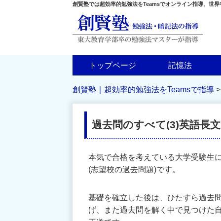
創賢塾では超効率的勉強法をTeamsでオンライン指導。世
トップページ
記憶法
創賢塾｜超効率的勉強法をTeamsで指導
過去問のすべて(3)英語長
本気で合格を考えている大学受験生
(志望校の過去問題)です。
基礎を確立した後は、ひたすら過去
げ、また過去問を解く中で見つけた