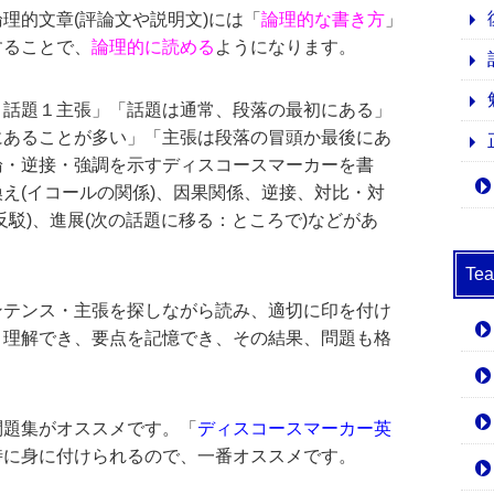
理的文章(評論文や説明文)には「
論理的な書き方
」
することで、
論理的に読める
ようになります。
１話題１主張」「話題は通常、段落の最初にある」
にあることが多い」「主張は段落の冒頭か最後にあ
論・逆接・強調を示すディスコースマーカーを書
え(イコールの関係)、因果関係、逆接、対比・対
駁)、進展(次の話題に移る：ところで)などがあ
T
ンテンス・主張を探しながら読み、適切に印を付け
く理解でき、要点を記憶でき、その結果、問題も格
問題集がオススメです。「
ディスコースマーカー英
時に身に付けられるので、一番オススメです。