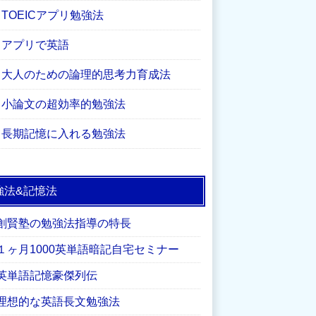
TOEICアプリ勉強法
アプリで英語
大人のための論理的思考力育成法
小論文の超効率的勉強法
長期記憶に入れる勉強法
強法&記憶法
創賢塾の勉強法指導の特長
１ヶ月1000英単語暗記自宅セミナー
英単語記憶豪傑列伝
理想的な英語長文勉強法