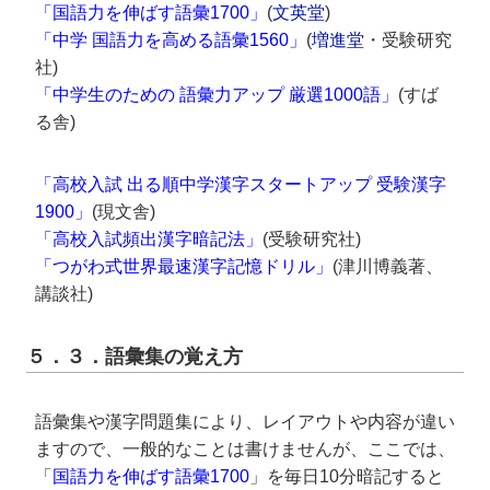
「国語力を伸ばす語彙1700」
(
文英堂
)
「中学 国語力を高める語彙1560」
(
増進堂
・受験研究
社)
「中学生のための 語彙力アップ 厳選1000語」
(すば
る舎)
「高校入試 出る順中学漢字スタートアップ 受験漢字
1900」
(現文舎)
「高校入試頻出漢字暗記法」
(受験研究社)
「つがわ式世界最速漢字記憶ドリル」
(津川博義著、
講談社)
５．３．語彙集の覚え方
語彙集や漢字問題集により、レイアウトや内容が違い
ますので、一般的なことは書けませんが、ここでは、
「
国語力を伸ばす語彙1700
」を毎日10分暗記すると