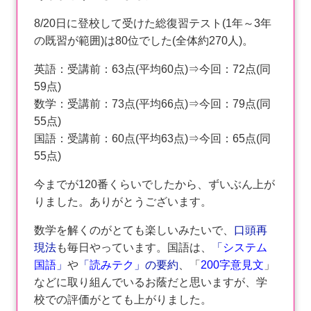
8/20日に登校して受けた総復習テスト(1年～3年
の既習が範囲)は80位でした(全体約270人)。
英語：受講前：63点(平均60点)⇒今回：72点(同
59点)
数学：受講前：73点(平均66点)⇒今回：79点(同
55点)
国語：受講前：60点(平均63点)⇒今回：65点(同
55点)
今までが120番くらいでしたから、ずいぶん上が
りました。ありがとうございます。
数学を解くのがとても楽しいみたいで、
口頭再
現法
も毎日やっています。国語は、
「
システム
国語
」
や
「
読みテク
」の要約
、「
200字意見文
」
などに取り組んでいるお蔭だと思いますが、学
校での評価がとても上がりました。