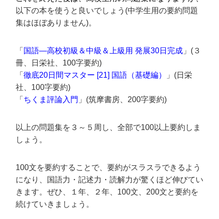
以下の本を使うと良いでしょう(中学生用の要約問題
集はほぼありません)。
「
国語―高校初級＆中級＆上級用 発展30日完成
」(３
冊、日栄社、100字要約)
「
徹底20日間マスター [21] 国語（基礎編）
」(日栄
社、100字要約)
「
ちくま評論入門
」(筑摩書房、200字要約)
以上の問題集を３～５周し、全部で100以上要約しま
しょう。
100文を要約することで、要約がスラスラできるよう
になり、国語力・記述力・読解力が驚くほど伸びてい
きます。ぜひ、１年、２年、100文、200文と要約を
続けていきましょう。