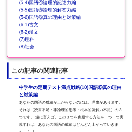
(5-4)国語④論理的記述力編
(5-5)国語⑤論理的解答力編
(5-6)国語⑥真の理由と対策編
(6-1)古文
(6-2)漢文
(7)理科
(8)社会
この記事の関連記事
中学生の定期テスト満点戦略(10)国語⑥真の理由
と対策編
あなたの国語の成績が上がらないのには、理由があります。
それは【読書不足・非論理的思考・根本的読解力不足】の３
つです。 逆に言えば、この３つを克服する方法を一つ一つ実
践すれば、あなたの国語の成績はどんどん上がっていきま
す。 […]...