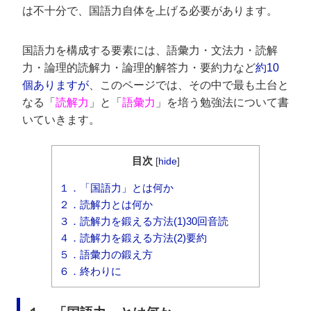
は不十分で、国語力自体を上げる必要があります。
国語力を構成する要素には、語彙力・文法力・読解
力・論理的読解力・論理的解答力・要約力など
約10
個ありますが
、このページでは、その中で最も土台と
なる「
読解力
」と「
語彙力
」を培う勉強法について書
いていきます。
目次
[
hide
]
１．「国語力」とは何か
２．読解力とは何か
３．読解力を鍛える方法(1)30回音読
４．読解力を鍛える方法(2)要約
５．語彙力の鍛え方
６．終わりに