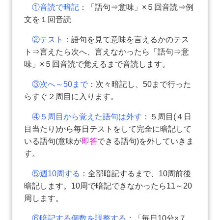
①音読で暗記
：「語句⇒意味」×５回音読⇒例
文を１回音読
②テスト
：語句を見て意味を言えるかのテス
ト⇒言えたら次へ、言えなかったら「語句⇒意
味」×５回音読で覚えるまで音読します。
③次へ～50まで
：次々暗記し、50まで行った
らすぐ２周目に入ります。
④５周目から覚えた語句は外す
：５周目(４日
目当たり)から毎日テストをして完全に暗記して
いる語句(意味が
即答
できる語句)を外していきま
す。
⑤週10周する
：全部暗記するまで、10周前後
暗記します。10周で暗記できなかったら11～20
周します。
⑥暗記する個数を調整する
：「毎日10分×７