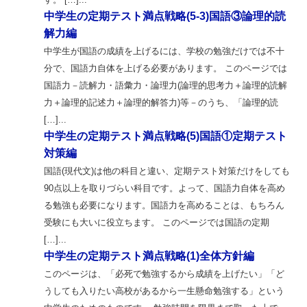
中学生の定期テスト満点戦略(5-3)国語③論理的読
解力編
中学生が国語の成績を上げるには、学校の勉強だけでは不十
分で、国語力自体を上げる必要があります。 このページでは
国語力－読解力・語彙力・論理力(論理的思考力＋論理的読解
力＋論理的記述力＋論理的解答力)等－のうち、「論理的読
[…]...
中学生の定期テスト満点戦略(5)国語①定期テスト
対策編
国語(現代文)は他の科目と違い、定期テスト対策だけをしても
90点以上を取りづらい科目です。よって、国語力自体を高め
る勉強も必要になります。国語力を高めることは、もちろん
受験にも大いに役立ちます。 このページでは国語の定期
[…]...
中学生の定期テスト満点戦略(1)全体方針編
このページは、「必死で勉強するから成績を上げたい」「ど
うしても入りたい高校があるから一生懸命勉強する」という