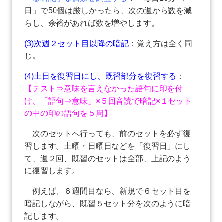
日」で50個は厳しかったら、次の週から数を減
らし、余裕があれば数を増やします。
(3)次週２セット目以降の暗記
：覚え方は全く同
じ。
(4)土日を復習日にし、既習部分を復習する
：
【テスト⇒意味を言えなかった語句に印を付
け、「語句⇒意味」×５回音読で暗記×１セット
の中の印の語句を５周】
次のセットへ行っても、前のセットを必ず復
習します。土曜・日曜日などを「復習日」にし
て、週２回、既習のセットは全部、上記のよう
に復習します。
例えば、６週間目なら、新規で６セット目を
暗記しながら、既習５セット分を次のように暗
記します。