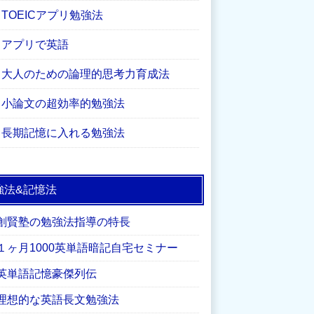
TOEICアプリ勉強法
アプリで英語
大人のための論理的思考力育成法
小論文の超効率的勉強法
長期記憶に入れる勉強法
強法&記憶法
創賢塾の勉強法指導の特長
１ヶ月1000英単語暗記自宅セミナー
英単語記憶豪傑列伝
理想的な英語長文勉強法