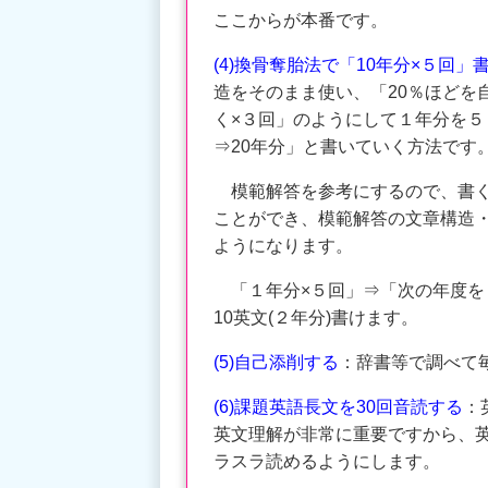
ここからが本番です。
(4)換骨奪胎法で「10年分×５回」
造をそのまま使い、「20％ほどを自
く×３回」のようにして１年分を５
⇒20年分」と書いていく方法です
模範解答を参考にするので、書く
ことができ、模範解答の文章構造
ようになります。
「１年分×５回」⇒「次の年度を
10英文(２年分)書けます。
(5)自己添削する
：辞書等で調べて
(6)課題英語長文を30回音読する
：
英文理解が非常に重要ですから、
ラスラ読めるようにします。