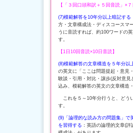
【「３回口頭和訳＋５回音読」×７
(7)模範解答を10年分以上暗記する
方・文章構成法・ディスコースマ
うに音読すれば、約100ワードの
す。
【1日10回音読×10日音読】
(8)模範解答の文章構造を５年分以
の英文に「ここは問題提起・意見・
験談・引用・対比・譲歩(反対意見
込み、模範解答の英文の文章構造
これを５～10年分行うと、どう
す。
(9)「論理的な読み方の問題集」
を習得する
：英語の論理的文章(評
構成法」があります。