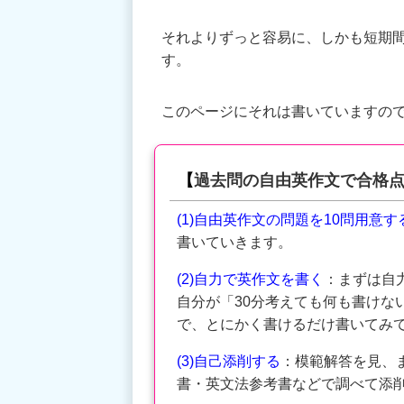
それよりずっと容易に、しかも短期
す。
このページにそれは書いていますの
【
過去問の自由英作文で合格
(1)自由英作文の問題を10問用意す
書いていきます。
(2)自力で英作文を書く
：まずは自
自分が「30分考えても何も書けな
で、とにかく書けるだけ書いてみ
(3)自己添削する
：模範解答を見、
書・英文法参考書などで調べて添