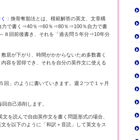
書く
：換骨奪胎法とは、模範解答の英文、文章構
力で書く⇒40％⇒60％⇒80％⇒100％自力で書
～８回前後書き、それを「過去問５年分⇒10年分
。
敷居が下がり、時間がかからないため多数書く
・内容を習得でき、それを自分の英作文に使える
５回」のように書いていきます。週２つで１ヶ月
毎回自己添削します。
英文を読んで自由英作文を書く問題形式の場合、
英文を以下のように「和訳＋音読」して英文をス