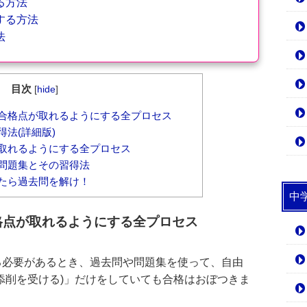
る方法
する方法
法
目次
[
hide
]
合格点が取れるようにする全プロセス
法(詳細版)
取れるようにする全プロセス
問題集とその習得法
たら過去問を解け！
中
格点が取れるようにする全プロセス
る必要があるとき、過去問や問題集を使って、自由
添削を受ける)」だけをしていても合格はおぼつきま