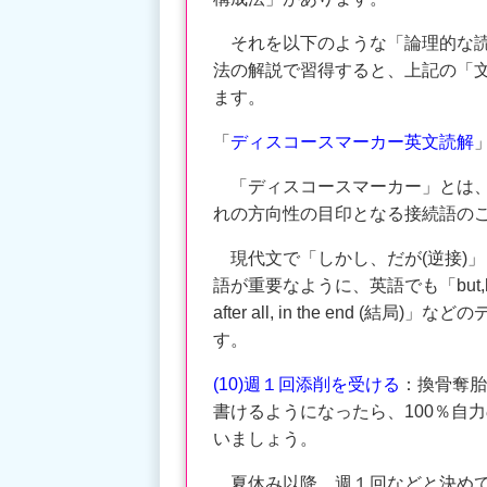
それを以下のような「論理的な読
法の解説で習得すると、上記の「
ます。
「
ディスコースマーカー英文読解
」
「ディスコースマーカー」とは、
れの方向性の目印となる接続語の
現代文で「しかし、だが(逆接)」
語が重要なように、英語でも「but,howe
after all, in the end 
す。
(10)週１回添削を受ける
：換骨奪胎
書けるようになったら、100％自
いましょう。
夏休み以降、週１回などと決めて