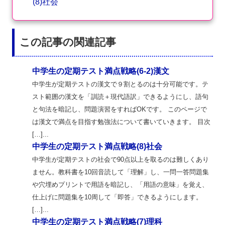
(8)社会
この記事の関連記事
中学生の定期テスト満点戦略(6-2)漢文
中学生が定期テストの漢文で９割とるのは十分可能です。テ
スト範囲の漢文を「訓読＋現代語訳」できるようにし、語句
と句法を暗記し、問題演習をすればOKです。 このページで
は漢文で満点を目指す勉強法について書いていきます。 目次
[…]...
中学生の定期テスト満点戦略(8)社会
中学生が定期テストの社会で90点以上を取るのは難しくあり
ません。教科書を10回音読して「理解」し、一問一答問題集
や穴埋めプリントで用語を暗記し、「用語の意味」を覚え、
仕上げに問題集を10周して「即答」できるようにします。
[…]...
中学生の定期テスト満点戦略(7)理科