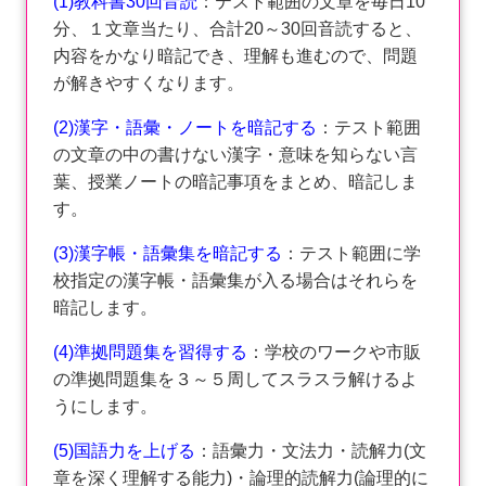
(1)教科書30回音読
：テスト範囲の文章を毎日10
分、１文章当たり、合計20～30回音読すると、
内容をかなり暗記でき、理解も進むので、問題
が解きやすくなります。
(2)漢字・語彙・ノートを暗記する
：テスト範囲
の文章の中の書けない漢字・意味を知らない言
葉、授業ノートの暗記事項をまとめ、暗記しま
す。
(3)漢字帳・語彙集を暗記する
：テスト範囲に学
校指定の漢字帳・語彙集が入る場合はそれらを
暗記します。
(4)準拠問題集を習得する
：学校のワークや市販
の準拠問題集を３～５周してスラスラ解けるよ
うにします。
(5)国語力を上げる
：語彙力・文法力・読解力(文
章を深く理解する能力)・論理的読解力(論理的に