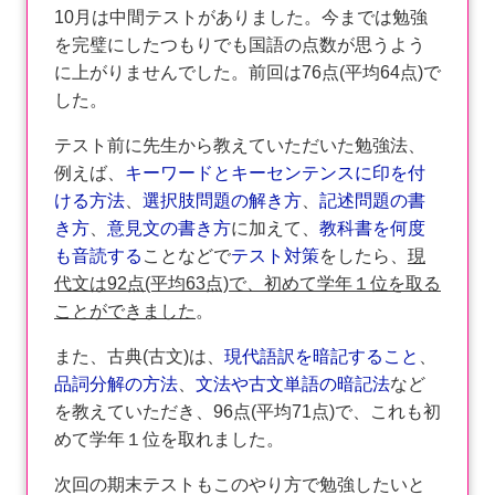
10月は中間テストがありました。今までは勉強
を完璧にしたつもりでも国語の点数が思うよう
に上がりませんでした。前回は76点(平均64点)で
した。
テスト前に先生から教えていただいた勉強法、
例えば、
キーワードとキーセンテンスに印を付
ける方法
、
選択肢問題の解き方
、
記述問題の書
き方
、
意見文の書き方
に加えて、
教科書を何度
も音読する
ことなどで
テスト対策
をしたら、
現
代文は92点(平均63点)で、初めて学年１位を取る
ことができました
。
また、古典(古文)は、
現代語訳を暗記すること
、
品詞分解の方法
、
文法や古文単語の暗記法
など
を教えていただき、96点(平均71点)で、これも初
めて学年１位を取れました。
次回の期末テストもこのやり方で勉強したいと