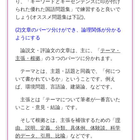
り、「キーワードとキーセンテンスに印が付け
られた優れた国語問題集」で練習すると良いで
しょう(オススメ問題集は下記)。
(2)文章のパーツ分けができ、論理関係が分かる
ようにする
論説文・評論文の文章は、主に、「
テーマ・
主張・根拠
」の３つのパーツに分かれます。
テーマとは、主題・話題と同義で、「何につ
いて書かれているか」ということです。例え
ば、環境問題、言語論、建築論、などです。
主張とは「テーマについて筆者が一番言いた
いこと・意見・結論」です。
そして根拠とは、主張を補強するための「
理
由、説明、定義、分類、具体例、体験談、科学
的データ、引用、比喩
」などです。