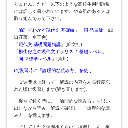
りません。ただ、以下のような高校生用問題集
には詳しく書かれています。やる気のある人は
取り組んでみて下さい。
「
論理でわかる現代文 基礎編
」「
同 発展編
」(出
口汪著、水王舎)
「
現代文
基礎問題精講
」(旺文社)
「
柳生好之の現代文ポラリス １基礎レベル
」
「
同 ２標準レベル
」(角川)
(4)復習時に「論理的な読み方」を使う
２週間以上経って、解説の内容をある程度忘
れた頃に復習します(解き直します)。
復習で解く時に、「論理的な読み方」を思い
出しながら読み、解説で確認し、「論理的な読
み方」を覚えます。
そしてまた２週間後くらいに復習します。復