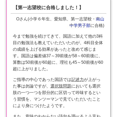
【第一志望校に合格しました！】
Oさん(小学６年生、愛知県、第一志望校・
南山
中学男子部
に合格)
今まで勉強を続けてきて、国語に加えて他の3科
目の勉強法も教えていただいたのが、4科目全体
の成績を上げる効果があったと改めて感じま
す。国語は偏差値37～39前後が58～60前後に、
算数は50前後が60超に、理社も45～50前後が60
超に上がりました。
ご指導の中心であった国語では
記述力
が上がっ
た事は勿論ですが、
選択肢問題
においても選択
肢の一つ一つを部分的に区切って吟味するとい
う習慣を、マンツーマンで見ていただいたこと
により身につけたようです。
また、意味のわからない語句を調べるよう言わ