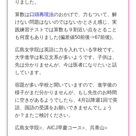
りました。
算数は
口頭再現法
のおかげで、力もついて、解
けない問題はないのではないかとさえ感じ、実
践練習テストでは算数も９割近い点をとること
も何度もありました(偏差値50前後⇒67前後)。
広島女学院は英語に力を入れている学校です。
大学進学は私立文系が多いようです。子供は、
先は分かりませんが、今は医者になりたいと話
しています。
宿題が多い学校と聞いていますので、進学後の
様子がまだ分かりませんが、もし先生のお時間
に空きがあるようでしたら、4月以降週1回で英
語、国語の受講をお願いできませんでしょう
か？またご検討ください。
広島女学院○、AICJ早慶コース○、呉青山○