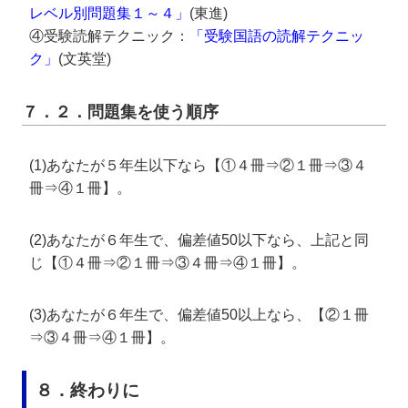
レベル別問題集１～４」
(東進)
④受験読解テクニック：
「受験国語の読解テクニッ
ク」
(文英堂)
７．２．問題集を使う順序
(1)あなたが５年生以下なら【①４冊⇒②１冊⇒③４
冊⇒④１冊】。
(2)あなたが６年生で、偏差値50以下なら、上記と同
じ【①４冊⇒②１冊⇒③４冊⇒④１冊】。
(3)あなたが６年生で、偏差値50以上なら、【②１冊
⇒③４冊⇒④１冊】。
８．終わりに