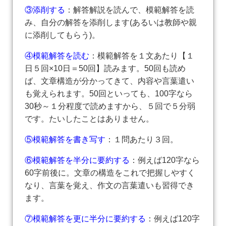
③添削する
：解答解説を読んで、模範解答を読
み、自分の解答を添削します(あるいは教師や親
に添削してもらう)。
④模範解答を読む
：模範解答を１文あたり【１
日５回×10日＝50回】読みます。50回も読め
ば、文章構造が分かってきて、内容や言葉遣い
も覚えられます。50回といっても、100字なら
30秒～１分程度で読めますから、５回で５分弱
です。たいしたことはありません。
⑤模範解答を書き写す
：１問あたり３回。
⑥模範解答を半分に要約する
：例えば120字なら
60字前後に。文章の構造をこれで把握しやすく
なり、言葉を覚え、作文の言葉遣いも習得でき
ます。
⑦模範解答を更に半分に要約する
：例えば120字