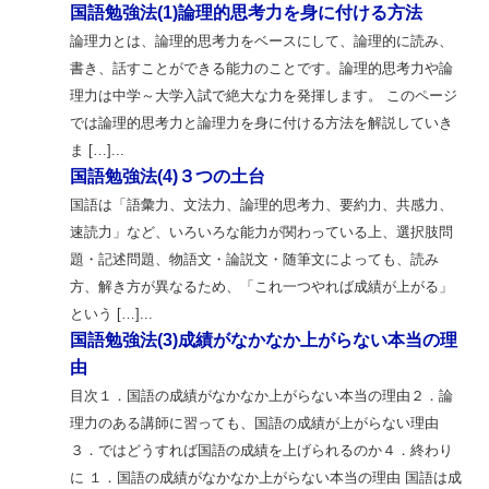
国語勉強法(1)論理的思考力を身に付ける方法
論理力とは、論理的思考力をベースにして、論理的に読み、
書き、話すことができる能力のことです。論理的思考力や論
理力は中学～大学入試で絶大な力を発揮します。 このページ
では論理的思考力と論理力を身に付ける方法を解説していき
ま […]...
国語勉強法(4)３つの土台
国語は「語彙力、文法力、論理的思考力、要約力、共感力、
速読力」など、いろいろな能力が関わっている上、選択肢問
題・記述問題、物語文・論説文・随筆文によっても、読み
方、解き方が異なるため、「これ一つやれば成績が上がる」
という […]...
国語勉強法(3)成績がなかなか上がらない本当の理
由
目次１．国語の成績がなかなか上がらない本当の理由２．論
理力のある講師に習っても、国語の成績が上がらない理由
３．ではどうすれば国語の成績を上げられるのか４．終わり
に １．国語の成績がなかなか上がらない本当の理由 国語は成