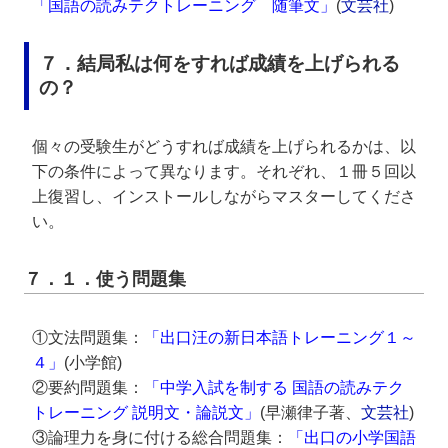
「国語の読みテクトレーニング 随筆文」
(
文芸社
)
７．結局私は何をすれば成績を上げられる
の？
個々の受験生がどうすれば成績を上げられるかは、以
下の条件によって異なります。それぞれ、１冊５回以
上復習し、インストールしながらマスターしてくださ
い。
７．１．使う問題集
①文法問題集：
「出口汪の新日本語トレーニング１～
４」
(小学館)
②要約問題集：
「中学入試を制する 国語の読みテク
トレーニング 説明文・論説文」
(早瀬律子著、
文芸社
)
③論理力を身に付ける総合問題集：
「出口の小学国語