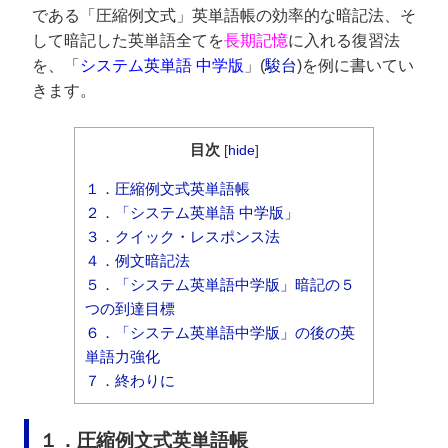
である「圧縮例文式」英単語帳の効率的な暗記法、そ
して暗記した英単語全てを
長期記憶
に入れる復習法
を、「
システム英単語 中学版
」(
駿台
)を例に書いてい
きます。
目次
[
hide
]
１．圧縮例文式英単語帳
２．「システム英単語 中学版」
３．クイック・レスポンス法
４．例文暗記法
５．「システム英単語中学版」暗記の５
つの到達目標
６．「システム英単語中学版」の後の英
単語力強化
７．終わりに
１．圧縮例文式英単語帳