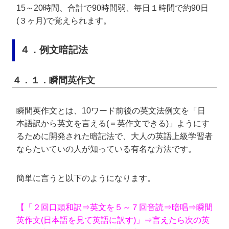
15～20時間、合計で90時間弱、毎日１時間で約90日
(３ヶ月)で覚えられます。
４．例文暗記法
４．１．瞬間英作文
瞬間英作文とは、10ワード前後の英文法例文を「日
本語訳から英文を言える(＝英作文できる)」ようにす
るために開発された暗記法で、大人の英語上級学習者
ならたいていの人が知っている有名な方法です。
簡単に言うと以下のようになります。
【「２回口頭和訳⇒英文を５～７回音読⇒暗唱⇒瞬間
英作文(日本語を見て英語に訳す)」⇒言えたら次の英