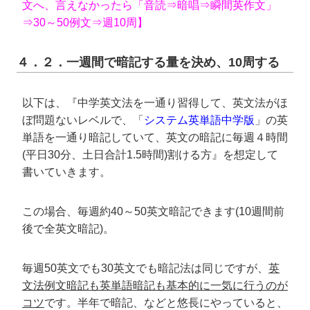
文へ、言えなかったら「音読⇒暗唱⇒瞬間英作文」
⇒30～50例文⇒週10周】
４．２．一週間で暗記する量を決め、10周する
以下は、『中学英文法を一通り習得して、英文法がほ
ぼ問題ないレベルで、「
システム英単語中学版
」の英
単語を一通り暗記していて、英文の暗記に毎週４時間
(平日30分、土日合計1.5時間)割ける方』を想定して
書いていきます。
この場合、毎週約40～50英文暗記できます(10週間前
後で全英文暗記)。
毎週50英文でも30英文でも暗記法は同じですが、
英
文法例文暗記も英単語暗記も基本的に一気に行うのが
コツ
です。半年で暗記、などと悠長にやっていると、