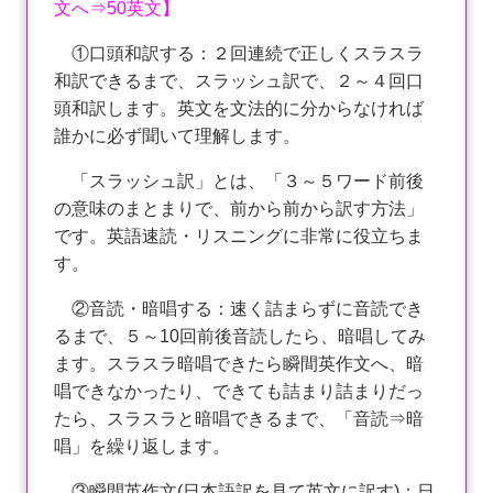
文へ⇒50英文】
①口頭和訳する：２回連続で正しくスラスラ
和訳できるまで、スラッシュ訳で、２～４回口
頭和訳します。英文を文法的に分からなければ
誰かに必ず聞いて理解します。
「スラッシュ訳」とは、「３～５ワード前後
の意味のまとまりで、前から前から訳す方法」
です。英語速読・リスニングに非常に役立ちま
す。
②音読・暗唱する：速く詰まらずに音読でき
るまで、５～10回前後音読したら、暗唱してみ
ます。スラスラ暗唱できたら瞬間英作文へ、暗
唱できなかったり、できても詰まり詰まりだっ
たら、スラスラと暗唱できるまで、「音読⇒暗
唱」を繰り返します。
③瞬間英作文(日本語訳を見て英文に訳す)：日