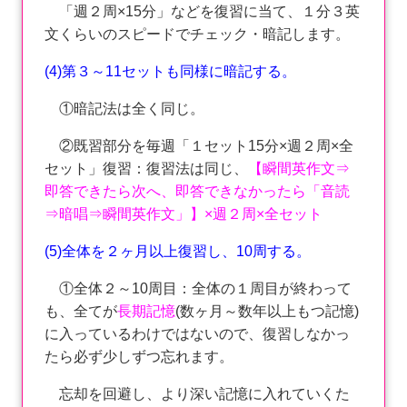
「週２周×15分」などを復習に当て、１分３英
文くらいのスピードでチェック・暗記します。
(4)第３～11セットも同様に
暗記する。
①暗記法は全く同じ。
②既習部分を毎週「１セット15分×週２周×全
セット」復習：復習法は同じ、
【瞬間英作文⇒
即答できたら次へ、即答できなかったら「音読
⇒暗唱⇒瞬間英作文」】×週２周×全セット
(5)全体を２ヶ月以上復習し、10周する。
①全体２～10周目：全体の１周目が終わって
も、全てが
長期記憶
(数ヶ月～数年以上もつ記憶)
に入っているわけではないので、復習しなかっ
たら必ず少しずつ忘れます。
忘却を回避し、より深い記憶に入れていくた