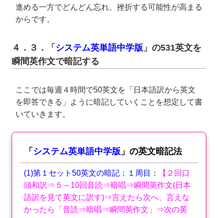
進める一方でどんどん忘れ、挫折する可能性が高まる
からです。
４．３．「
システム英単語中学版
」の531英文を
瞬間英作文で暗記する
ここでは毎週４時間で50英文を「日本語訳から英文
を即答できる」ように暗記していくことを想定して書
いていきます。
「
システム英単語中学版
」の英文暗記法
(1)第１セット50英文の暗記：１周目
：
【２回口
頭和訳⇒５～10回音読⇒暗唱⇒瞬間英作文(日本
語訳を見て英文に訳す)⇒言えたら次へ、言えな
かったら「音読⇒暗唱⇒瞬間英作文」⇒次の英