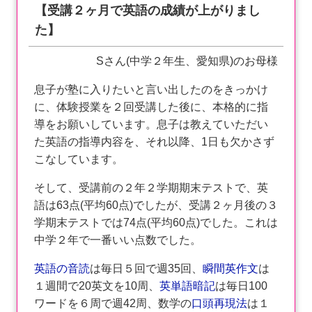
【受講２ヶ月で英語の成績が上がりまし
た】
Sさん(中学２年生、愛知県)のお母様
息子が塾に入りたいと言い出したのをきっかけ
に、体験授業を２回受講した後に、本格的に指
導をお願いしています。息子は教えていただい
た英語の指導内容を、それ以降、1日も欠かさず
こなしています。
そして、受講前の２年２学期期末テストで、英
語は63点(平均60点)でしたが、受講２ヶ月後の３
学期末テストでは74点(平均60点)でした。これは
中学２年で一番いい点数でした。
英語の音読
は毎日５回で週35回、
瞬間英作文
は
１週間で20英文を10周、
英単語暗記
は毎日100
ワードを６周で週42周、数学の
口頭再現法
は１