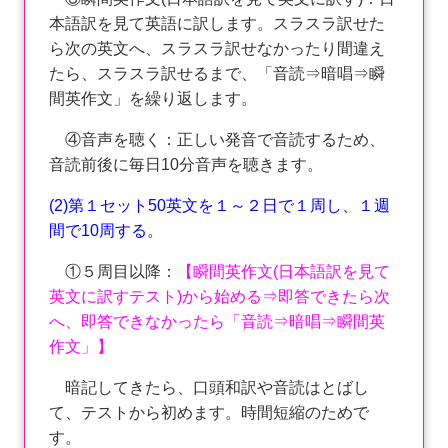
本語訳を見て英語に訳します。スラスラ訳せた
ら次の英文へ、スラスラ訳せなかったり間違え
たら、スラスラ訳せるまで、「音読⇒暗唱⇒瞬
間英作文」を繰り返します。
④音声を聴く：正しい発音で音読するため、
音読前後に毎日10分音声を聴きます。
(2)第１セット50英文を１～２日で１周し、１週
間で10周する。
①５周目以降：
【瞬間英作文(日本語訳を見て
英文に訳すテスト)から始める⇒即答できたら次
へ、即答できなかったら「音読⇒暗唱⇒瞬間英
作文」】
暗記してきたら、口頭和訳や音読はとばし
て、テストから初めます。時間短縮のためで
す。