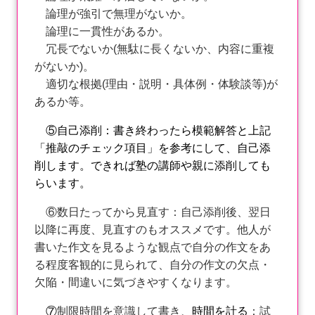
論理が強引で無理がないか。
論理に一貫性があるか。
冗長でないか(無駄に長くないか、内容に重複
がないか)。
適切な根拠(理由・説明・具体例・体験談等)が
あるか等。
⑤自己添削：書き終わったら模範解答と上記
「推敲のチェック項目」を参考にして、自己添
削します。できれば塾の講師や親に添削しても
らいます。
⑥数日たってから見直す：自己添削後、翌日
以降に再度、見直すのもオススメです。他人が
書いた作文を見るような観点で自分の作文をあ
る程度客観的に見られて、自分の作文の欠点・
欠陥・間違いに気づきやすくなります。
⑦
制限時間を意識して書き、
時間を計る
：試