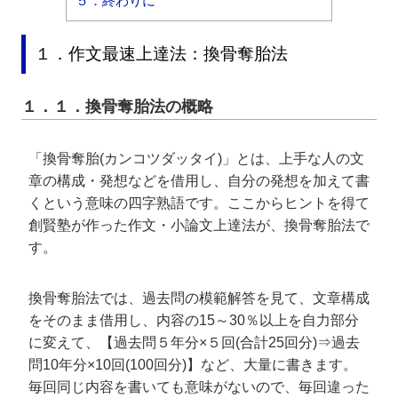
５．終わりに
１．作文最速上達法：換骨奪胎法
１．１．換骨奪胎法の概略
「換骨奪胎(カンコツダッタイ)」とは、上手な人の文
章の構成・発想などを借用し、自分の発想を加えて書
くという意味の四字熟語です。ここからヒントを得て
創賢塾が作った作文・小論文上達法が、換骨奪胎法で
す。
換骨奪胎法では、過去問の模範解答を見て、文章構成
をそのまま借用し、内容の15～30％以上を自力部分
に変えて、【過去問５年分×５回(合計25回分)⇒過去
問10年分×10回(100回分)】など、大量に書きます。
毎回同じ内容を書いても意味がないので、毎回違った