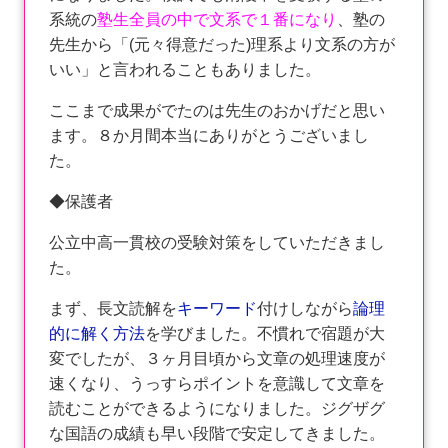
系統の
塾生全員の中で文系で１番になり
、塾の
先生から「(元々得意だった)理系より文系の方が
いい」と言われることもありました。
ここまで成果がでたのは先生のおかげだと思い
ます。８か月間本当にありがとうございまし
た。
◆保護者
公立中高一貫校の受験対策をしていただきまし
た。
まず、長文読解を
キーワード
付けしながら
論理
的に解く方法
を学びました。不慣れで宿題が大
変でしたが、３ヶ月目頃から文章の処理速度が
速くなり、うっすらポイントを意識して文章を
読むことができるようになりました。ジグザグ
な国語の成績も早い段階で安定してきました。