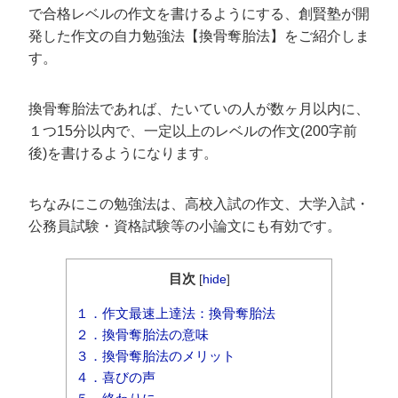
で合格レベルの作文を書けるようにする、創賢塾が開
発した作文の自力勉強法【換骨奪胎法】をご紹介しま
す。
換骨奪胎法であれば、たいていの人が数ヶ月以内に、
１つ15分以内で、一定以上のレベルの作文(200字前
後)を書けるようになります。
ちなみにこの勉強法は、高校入試の作文、大学入試・
公務員試験・資格試験等の小論文にも有効です。
目次
[
hide
]
１．作文最速上達法：換骨奪胎法
２．換骨奪胎法の意味
３．換骨奪胎法のメリット
４．喜びの声