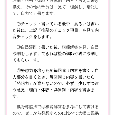
理由・説明・体験・具体例・内容・考えに書き
換え、その他の部分は「見て、理解し、暗記し
て、自力で」書きます。
②
チェック：書いている最中、あるいは書い
た後に、上記「推敲のチェック項目」を見て内
容チェックをします。
③自己添削：
書いた後、
模範解答を見、自己
添削をします。
できれば塾の講師や親に添削し
てもらいます。
④発想力を培うため毎回違う内容を書く：自
力部分を書くとき、毎回同じ内容を書いたら
「発想力」が育たないので、必ず、少しずつ違
う意見・理由・体験・具体例・内容を書きま
す。
換骨奪胎法では模範解答を参考にして書ける
ので、ゼロから発想するのに比べて大幅に難易