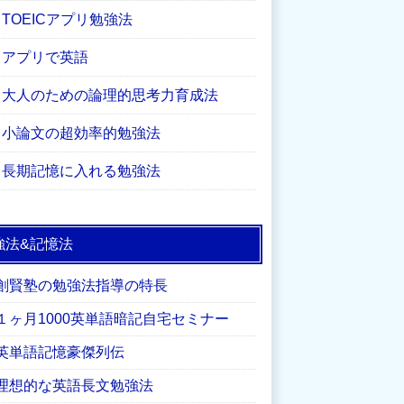
TOEICアプリ勉強法
アプリで英語
大人のための論理的思考力育成法
小論文の超効率的勉強法
長期記憶に入れる勉強法
強法&記憶法
創賢塾の勉強法指導の特長
１ヶ月1000英単語暗記自宅セミナー
英単語記憶豪傑列伝
理想的な英語長文勉強法