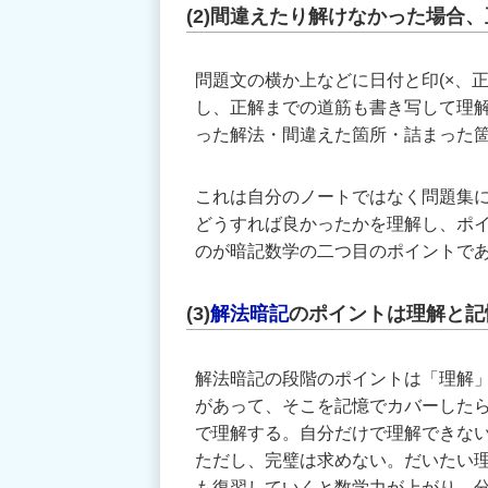
(2)間違えたり解けなかった場合
問題文の横か上などに日付と印(×、
し、正解までの道筋も書き写して理
った解法・間違えた箇所・詰まった
これは自分のノートではなく問題集
どうすれば良かったかを理解し、ポ
のが暗記数学の二つ目のポイントで
(3)
解法暗記
のポイントは理解と記
解法暗記の段階のポイントは「理解
があって、そこを記憶でカバーした
で理解する。自分だけで理解できな
ただし、完璧は求めない。だいたい
も復習していくと数学力が上がり、