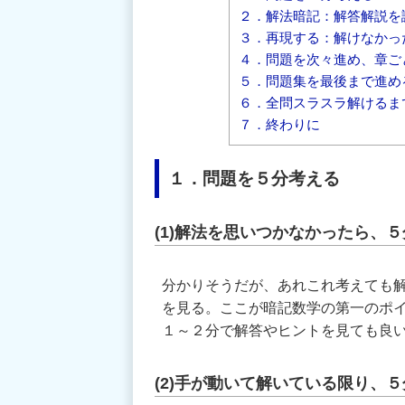
２．解法暗記：解答解説を
３．再現する：解けなかっ
４．問題を次々進め、章ご
５．問題集を最後まで進め
６．全問スラスラ解けるま
７．終わりに
１．問題を５分考える
(1)解法を思いつかなかったら、
分かりそうだが、あれこれ考えても
を見る。ここが暗記数学の第一のポ
１～２分で解答やヒントを見ても良
(2)手が動いて解いている限り、