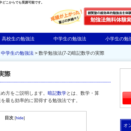
界中どこからでも受講可能です。
高校生の勉強法
中学生の勉強法
小学生の勉
>
中学生の勉強法
>
数学勉強法(7-2)暗記数学の実際
の実際
進め方をご説明します。
暗記数学
とは、数学・算
題を最も効率的に習得する勉強法です。
目次
[
hide
]
オ