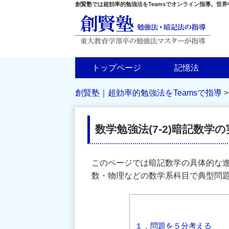
創賢塾では超効率的勉強法をTeamsでオンライン指導。世
トップページ
記憶法
創賢塾｜超効率的勉強法をTeamsで指導
数学勉強法(7-2)暗記数学
このページでは暗記数学の具体的な
数・物理などの数学系科目で典型問
１．問題を５分考える