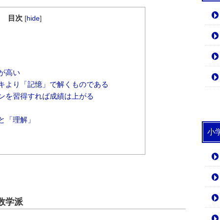
目次
[
hide
]
が高い
キより「記憶」で解くものである
ンを習得すれば成績は上がる
と「理解」
小
数学派