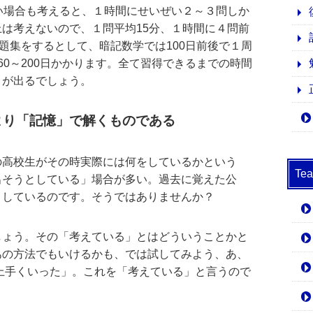
い場合も考えると、１時間にせいぜい２～３問しか
は考えないので、１問平均15分、１時間に４問前
問題集をするとして、暗記数学では100日前後で１周
60～200日かかります。全て習得できるまでの時間
きが出るでしょう。
より「記憶」で解くものである
の高校生がその時実際には何をしているかという
T
出そうとしている」場合が多い。過去に覚えた公
としているのです。そうではありませんか？
しょう。その「考えている」とはどういうことかと
あの方法でもいけるかも、では試してみよう、あ、
上手くいった」。これを「考えている」と言うので