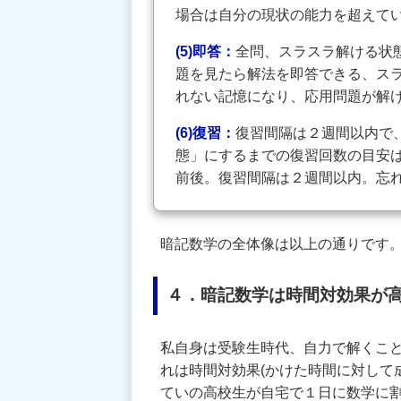
場合は自分の現状の能力を超えて
(5)即答：
全問、スラスラ解ける状
題を見たら解法を即答できる、ス
れない記憶になり、応用問題が解
(6)復習：
復習間隔は２週間以内で
態」にするまでの復習回数の目安は
前後。復習間隔は２週間以内。忘
暗記数学の全体像は以上の通りです
４．暗記数学は時間対効果が
私自身は受験生時代、自力で解くこ
れは時間対効果(かけた時間に対して
ていの高校生が自宅で１日に数学に割