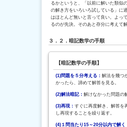
るかというと、「以前に解いた類似
の解き方をいろいろ試している」に
はほとんど無いと言って良い。よっ
るのが先決。そのあと存分に考えて
３．２．暗記数学の手順
【暗記数学の手順】
(1)問題を５分考える：
解法を幾つ
かったら、諦めて解答を見る。
(2)解法暗記：
解けなかった問題の
(3)再現：
すぐに再度解き、解答を
し再現することを繰り返す。
(4)１問当たり15～20分以内で解く