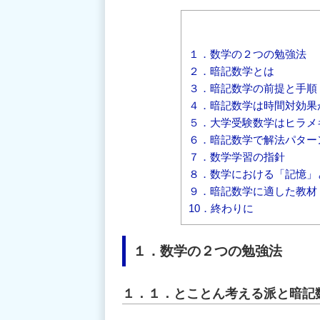
１．数学の２つの勉強法
２．暗記数学とは
３．暗記数学の前提と手順
４．暗記数学は時間対効果
５．大学受験数学はヒラメ
６．暗記数学で解法パター
７．数学学習の指針
８．数学における「記憶」
９．暗記数学に適した教材
10．終わりに
１．数学の２つの勉強法
１．１．とことん考える派と暗記