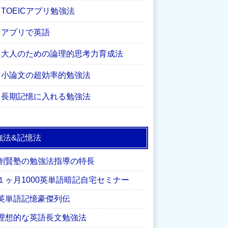
TOEICアプリ勉強法
アプリで英語
大人のための論理的思考力育成法
小論文の超効率的勉強法
長期記憶に入れる勉強法
強法&記憶法
創賢塾の勉強法指導の特長
１ヶ月1000英単語暗記自宅セミナー
英単語記憶豪傑列伝
理想的な英語長文勉強法