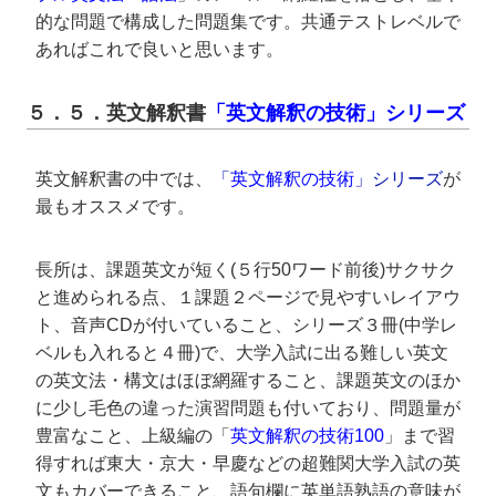
的な問題で構成した問題集です。共通テストレベルで
あればこれで良いと思います。
５．５．英文解釈書
「英文解釈の技術」シリーズ
英文解釈書の中では、
「
英文解釈の技術
」シリーズ
が
最もオススメです。
長所は、課題英文が短く(５行50ワード前後)サクサク
と進められる点、１課題２ページで見やすいレイアウ
ト、音声CDが付いていること、シリーズ３冊(中学レ
ベルも入れると４冊)で、大学入試に出る難しい英文
の英文法・構文はほぼ網羅すること、課題英文のほか
に少し毛色の違った演習問題も付いており、問題量が
豊富なこと、上級編の「
英文解釈の技術100
」まで習
得すれば東大・京大・早慶などの超難関大学入試の英
文もカバーできること、語句欄に英単語熟語の意味が