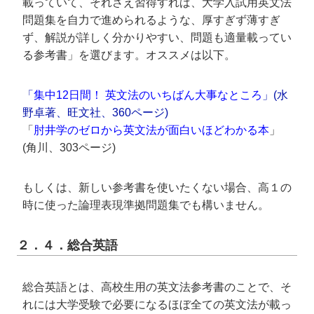
載っていて、それさえ習得すれば、大学入試用英文法
問題集を自力で進められるような、厚すぎず薄すぎ
ず、解説が詳しく分かりやすい、問題も適量載ってい
る参考書」を選びます。オススメは以下。
「
集中12日間！ 英文法のいちばん大事なところ
」(水
野卓著、旺文社、360ページ)
「
肘井学のゼロから英文法が面白いほどわかる本
」
(角川、303ページ)
もしくは、新しい参考書を使いたくない場合、高１の
時に使った論理表現準拠問題集でも構いません。
２．４．総合英語
総合英語とは、高校生用の英文法参考書のことで、そ
れには大学受験で必要になるほぼ全ての英文法が載っ