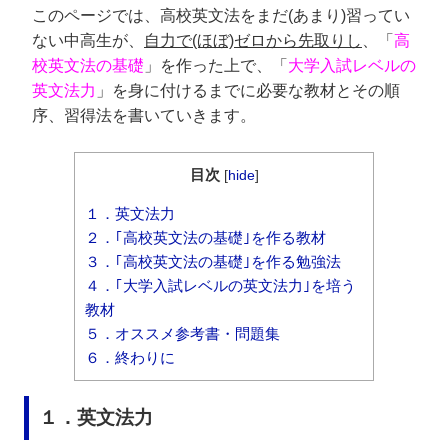
このページでは、高校英文法をまだ(あまり)習ってい
ない中高生が、
自力で(ほぼ)ゼロから先取りし
、「
高
校英文法の基礎
」を作った上で、「
大学入試レベルの
英文法力
」を身に付けるまでに必要な教材とその順
序、習得法を書いていきます。
目次
[
hide
]
１．英文法力
２．｢高校英文法の基礎｣を作る教材
３．｢高校英文法の基礎｣を作る勉強法
４．｢大学入試レベルの英文法力｣を培う
教材
５．オススメ参考書・問題集
６．終わりに
１．英文法力