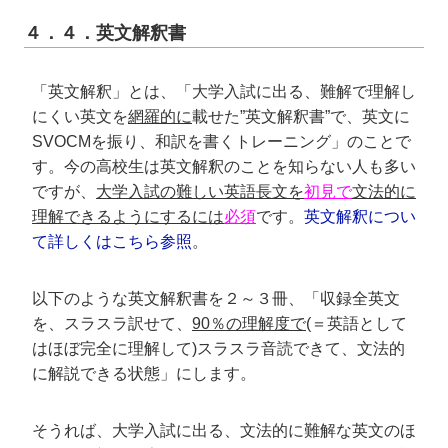
４．４．英文解釈書
「英文解釈」とは、「大学入試に出る、難解で理解し
にくい英文を
網羅的に
載せた”英文解釈書”で、英文に
SVOCMを振り、和訳を書くトレーニング」のことで
す。今の高校生は英文解釈のことを知らない人も多い
ですが、
大学入試の難しい英語長文を
初見で
文法的に
理解できるようにするには
必須
です。
英文解釈につい
て詳しくはこちら参照
。
以下のような英文解釈書を２～３冊、「収録全英文
を、スラスラ訳せて、
90％の理解度で
(＝英語として
はほぼ完全に理解して)スラスラ音読できて、文法的
に解説できる状態」にします。
そうれば、大学入試に出る、文法的に難解な英文のほ