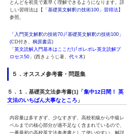
とんどを初見で素早く理解できるようになります。詳
しい習得法は【
「
基礎英文解釈の技術100
」習得法
】
参照。
「
入門英文解釈の技術70
｣｢
基礎英文解釈の技術100
」
(
CD付き、
桐原書店
)
「
英文読解入門基本はここだ!｣｢
ポレポレ英文読解プ
ロセス50
」(西きょうじ著、
代々木
)
５．オススメ参考書・問題集
５．１．基礎英文法参考書(1)「
集中12日間！ 英
文法のいちばん大事なところ
」
内容量は多すぎず、少なすぎず、高校初級から中級レ
ベルまでの核心部分が過不足なく含まれているので、
一番最初の高校英文法参考書として使いやすい。解説