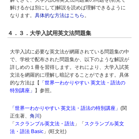
解けるかは別にして)解説を読めば理解できるように
なります。
具体的な方法はこちら
。
４．３．大学入試用英文法問題集
大学入試に必要な英文法が網羅されている問題集の中
で、学校で配布された問題集か、以下のような解説が
詳しめの１冊を習得します。それにより、大学入試英
文法を網羅的に理解し暗記することができます。具体
的な方法は【
「
世界一わかりやすい 英文法・語法の
特別講座
」
】参照。
「
世界一わかりやすい 英文法・語法の特別講座
」
(関
正生著、
角川
)
「
スクランブル英文法・語法
」「
スクランブル英文
法・語法 Basic
」(旺文社)