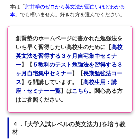
本は「
肘井学のゼロから英文法が面白いほどわかる
本
」でも構いません。好きな方を選んでください。
創賢塾のホームページに書かれた勉強法を
いち早く習得したい高校生のために【
高校
英文法を習得する３ヶ月自宅集中セミナ
ー
】【
５教科のテスト勉強法を習得する３
ヶ月自宅集中セミナー
】【
長期勉強法コー
ス
】を開講しています。【
高校生用：講
座・セミナー一覧
】は
こちら
。関心ある方
はご参照ください。
４．｢大学入試レベルの英文法力｣を培う教
材