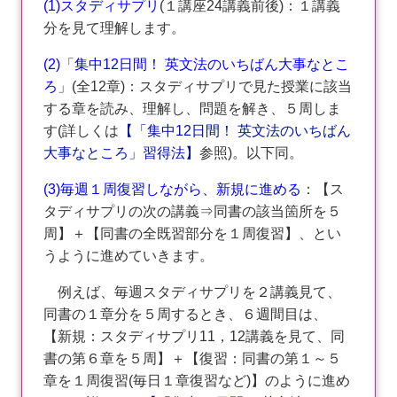
(1)スタディサプリ
(１講座24講義前後)：１講義
分を見て理解します。
(2)
「
集中12日間！ 英文法のいちばん大事なとこ
ろ
」(全12章)：スタディサプリで見た授業に該当
する章を読み、理解し、問題を解き、５周しま
す(詳しくは
【「集中12日間！ 英文法のいちばん
大事なところ」習得法】
参照)。以下同。
(3)毎週１周復習しながら、新規に進める
：【ス
タディサプリの次の講義⇒同書の該当箇所を５
周】＋【同書の全既習部分を１周復習】、とい
うように進めていきます。
例えば、毎週スタディサプリを２講義見て、
同書の１章分を５周するとき、６週間目は、
【新規：スタディサプリ11，12講義を見て、同
書の第６章を５周】＋【復習：同書の第１～５
章を１周復習(毎日１章復習など)】のように進め